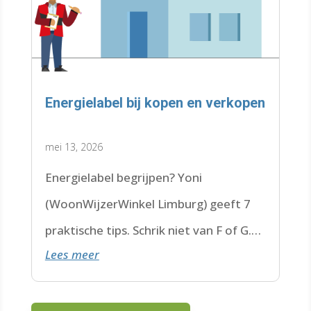
Energielabel bij kopen en verkopen
mei 13, 2026
Energielabel begrijpen? Yoni
(WoonWijzerWinkel Limburg) geeft 7
praktische tips. Schrik niet van F of G.
Lees meer
Check de datum. Lees hier verder.