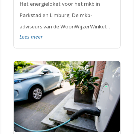
Het energieloket voor het mkb in
Parkstad en Limburg. De mkb-
adviseurs van de WoonWijzerWinkel
Lees meer
Limburg staan voor je klaar.