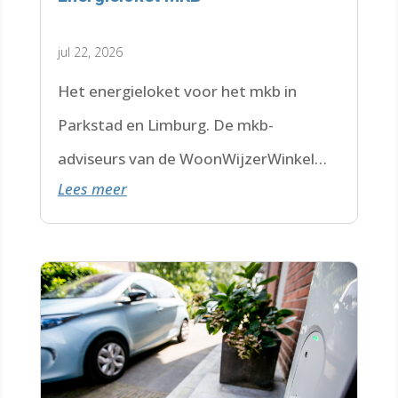
jul 22, 2026
Het energieloket voor het mkb in
Parkstad en Limburg. De mkb-
adviseurs van de WoonWijzerWinkel
Lees meer
Limburg staan voor je klaar.