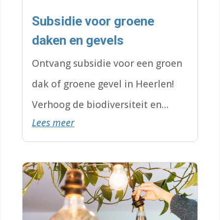
Subsidie voor groene
daken en gevels
Ontvang subsidie voor een groen
dak of groene gevel in Heerlen!
Verhoog de biodiversiteit en
Lees meer
verbeter de isolatie van je woning.