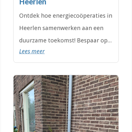
Heerlen
Ontdek hoe energiecoöperaties in
Heerlen samenwerken aan een
duurzame toekomst! Bespaar op
Lees meer
energiekosten, profiteer van
zonne-energie en draag bij aan
een groenere stad. Doe mee en
word lid!