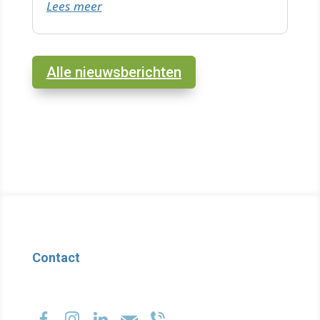
Lees meer
Check de datum. Lees hier verder.
Alle nieuwsberichten
test
Contact