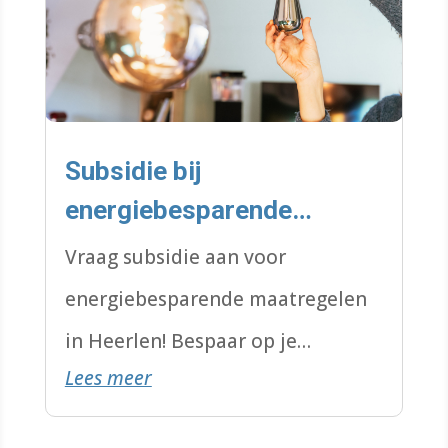
Subsidie bij
energiebesparende
maatregelen
Vraag subsidie aan voor
energiebesparende maatregelen
in Heerlen! Bespaar op je
Lees meer
energierekening en maak je
woning duurzamer.