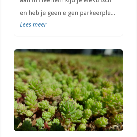
aan in Heerlen! Rijd je elektrisch
en heb je geen eigen parkeerplek?
Lees meer
Ontdek wat er mogelijk is.