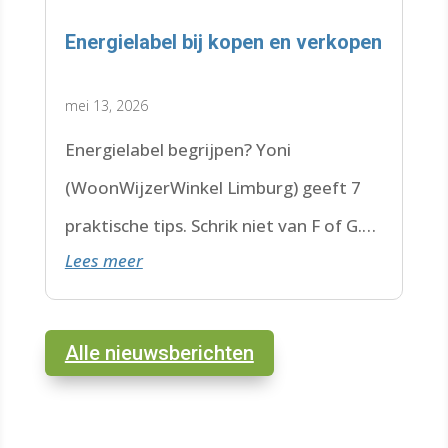
Energielabel bij kopen en verkopen
mei 13, 2026
Energielabel begrijpen? Yoni
(WoonWijzerWinkel Limburg) geeft 7
praktische tips. Schrik niet van F of G.
Lees meer
Check de datum. Lees hier verder.
Alle nieuwsberichten
test