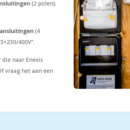
nsluitingen
(2 polen).
aansluitingen
(4
“3×230/400V”.
 die naar Enexis
Of vraag het aan een