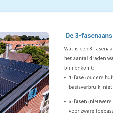
De 3-fasenaansl
Wat is een 3-fasenaa
het aantal draden w
binnenkomt:
1-fase
(oudere huiz
basisverbruik, niet
3-fasen
(nieuwere h
voor zware toepas