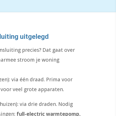
uiting uitgelegd
nsluiting precies? Dat gaat over
aarmee stroom je woning
en): via één draad. Prima voor
 voor veel grote apparaten.
uizen): via drie draden. Nodig
singen:
full-electric warmtepomp,