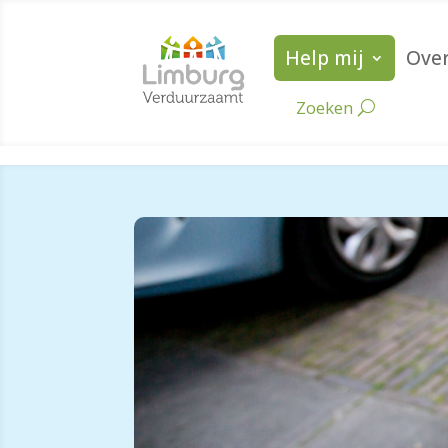
Help mij
Over