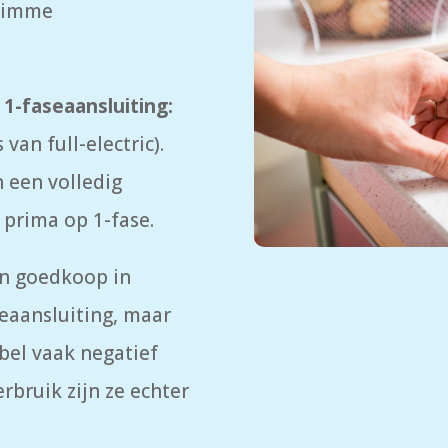
slimme
 1-faseaansluiting:
s van full-electric).
 een volledig
 prima op 1-fase.
ijn goedkoop in
eaansluiting, maar
abel vaak negatief
bruik zijn ze echter