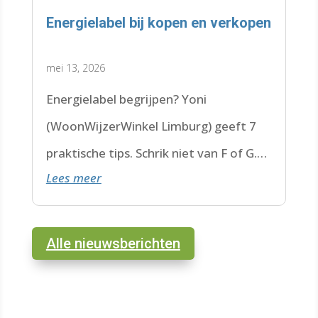
Energielabel bij kopen en verkopen
mei 13, 2026
Energielabel begrijpen? Yoni
(WoonWijzerWinkel Limburg) geeft 7
praktische tips. Schrik niet van F of G.
Lees meer
Check de datum. Lees hier verder.
Alle nieuwsberichten
test