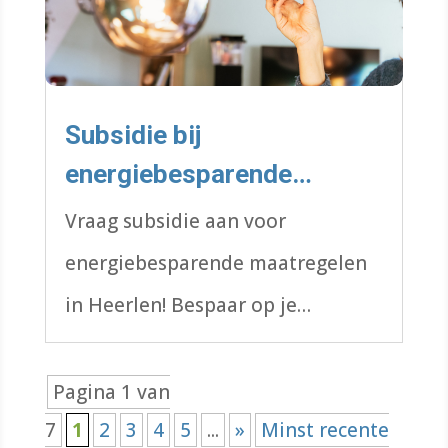
Subsidie bij
energiebesparende
maatregelen
Vraag subsidie aan voor
energiebesparende maatregelen
in Heerlen! Bespaar op je
energierekening en maak je
woning duurzamer.
Pagina 1 van
7
1
2
3
4
5
...
»
Minst recente