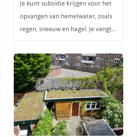
hemelwater
Je kunt subsidie krijgen voor het
opvangen van hemelwater, zoals
regen, sneeuw en hagel. Je vangt
het bijvoorbeeld op in een
waterbekken, watertonnen, een
regenvijver of ondergrondse
reservoirs. Deze afkoppelsubsidie
is bedoeld voor particuliere
woningeigenaren, niet...