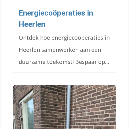
Energiecoöperaties in
Heerlen
Ontdek hoe energiecoöperaties in
Heerlen samenwerken aan een
duurzame toekomst! Bespaar op
energiekosten, profiteer van
zonne-energie en draag bij aan
een groenere stad. Doe mee en
word lid!