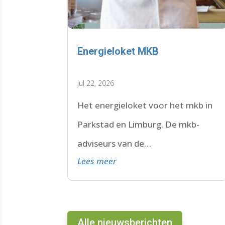
Energieloket MKB
jul 22, 2026
Het energieloket voor het mkb in
Parkstad en Limburg. De mkb-
adviseurs van de
Lees meer
WoonWijzerWinkel Limburg staan
voor je klaar.
Alle nieuwsberichten