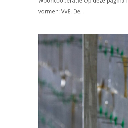
Wooncoöperatie Op deze pagina n
vormen: VvE. De...