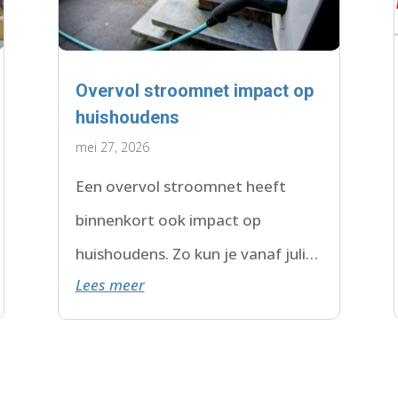
Overvol stroomnet impact op
huishoudens
mei 27, 2026
Een overvol stroomnet heeft
binnenkort ook impact op
huishoudens. Zo kun je vanaf juli
Lees meer
2026 te maken krijgen met een
wachtlijst.