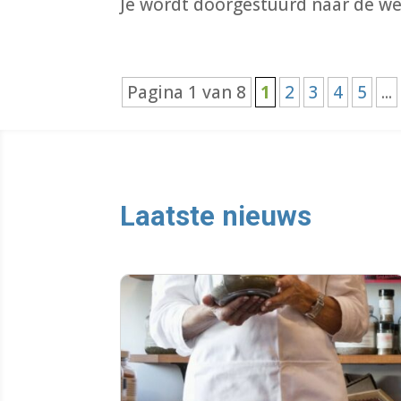
Je wordt doorgestuurd naar de we
Pagina 1 van 8
1
2
3
4
5
...
Laatste nieuws