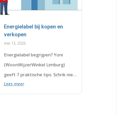
Energielabel bij kopen en
verkopen
mei 13, 2026
Energielabel begrijpen? Yoni
(WoonWijzerWinkel Limburg)
geeft 7 praktische tips. Schrik niet
Lees meer
van F of G. Check de datum. Lees
hier verder.