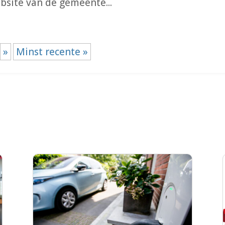
bsite van de gemeente...
»
Minst recente »