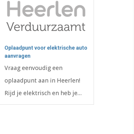
ondergrondse reservoirs.
Deze afkoppelsubsidie is
bedoeld voor particuliere
woningeigenaren, niet...
Oplaadpunt voor elektrische auto
aanvragen
Vraag eenvoudig een
oplaadpunt aan in Heerlen!
Rijd je elektrisch en heb je
geen eigen parkeerplek?
Ontdek wat er mogelijk is.