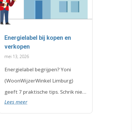
Energielabel bij kopen en
verkopen
mei 13, 2026
Energielabel begrijpen? Yoni
(WoonWijzerWinkel Limburg)
geeft 7 praktische tips. Schrik niet
Lees meer
van F of G. Check de datum. Lees
hier verder.