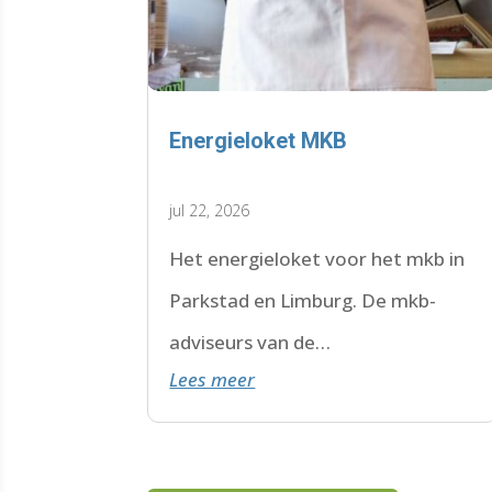
Energieloket MKB
jul 22, 2026
Het energieloket voor het mkb in
Parkstad en Limburg. De mkb-
adviseurs van de
Lees meer
WoonWijzerWinkel Limburg staan
voor je klaar.