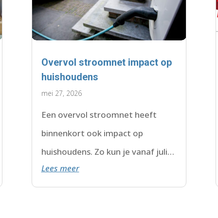
Overvol stroomnet impact op
huishoudens
mei 27, 2026
Een overvol stroomnet heeft
binnenkort ook impact op
huishoudens. Zo kun je vanaf juli
Lees meer
2026 te maken krijgen met een
wachtlijst.