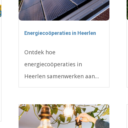
Energiecoöperaties in Heerlen
Ontdek hoe
energiecoöperaties in
Heerlen samenwerken aan
een duurzame toekomst!
Bespaar op energiekosten,
profiteer van zonne-energie
en draag bij aan een groenere