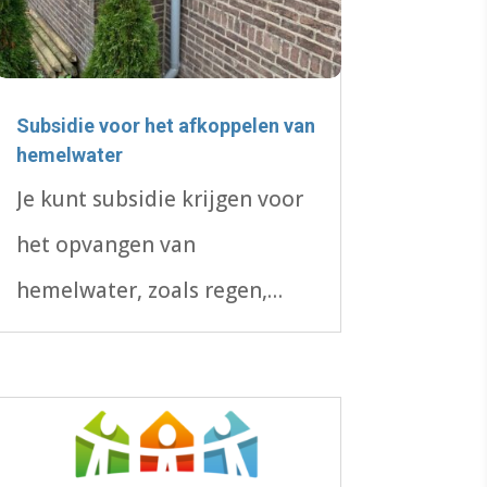
Subsidie voor het afkoppelen van
hemelwater
Je kunt subsidie krijgen voor
het opvangen van
hemelwater, zoals regen,
sneeuw en hagel. Je vangt het
bijvoorbeeld op in een
waterbekken, watertonnen,
een regenvijver of