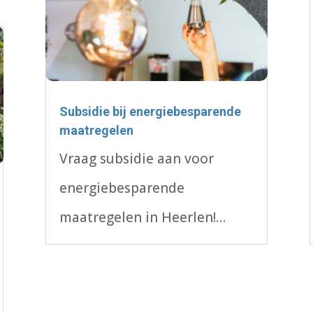
stad. Doe mee en word lid!
Subsidie bij energiebesparende
maatregelen
Vraag subsidie aan voor
energiebesparende
maatregelen in Heerlen!
Bespaar op je
energierekening en maak je
woning duurzamer.