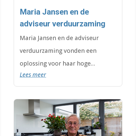
Maria Jansen en de
adviseur verduurzaming
Maria Jansen en de adviseur
verduurzaming vonden een
oplossing voor haar hoge
Lees meer
energiekosten. Ze verwarmt nu
haar bungalow met een airco.