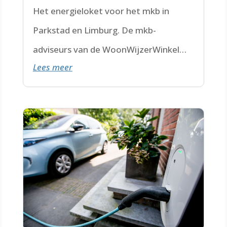
Het energieloket voor het mkb in
Parkstad en Limburg. De mkb-
adviseurs van de WoonWijzerWinkel
Lees meer
Limburg staan voor je klaar.