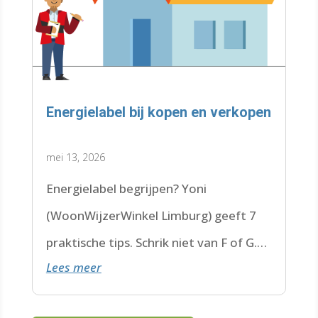
Energielabel bij kopen en verkopen
mei 13, 2026
Energielabel begrijpen? Yoni
(WoonWijzerWinkel Limburg) geeft 7
praktische tips. Schrik niet van F of G.
Lees meer
Check de datum. Lees hier verder.