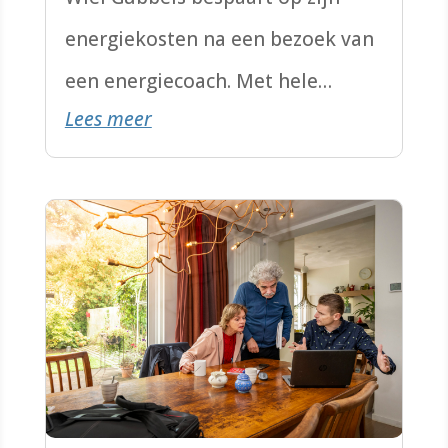
energiekosten na een bezoek van
een energiecoach. Met hele
Lees meer
makkelijke, soms zelfs gratis
oplossingen.