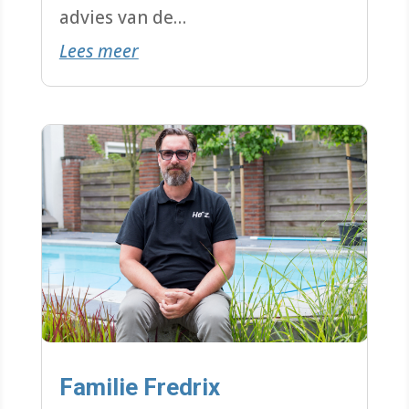
advies van de
Lees meer
energiebespaarcoach van de
WoonWijzerWinkel Limburg kon
hij het hele
verduurzamingstraject afronden.
Familie Fredrix