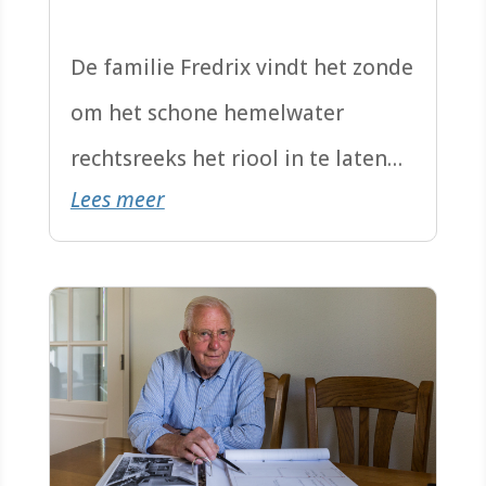
De familie Fredrix vindt het zonde
om het schone hemelwater
rechtsreeks het riool in te laten
Lees meer
lopen. Wat gaan ze er dan mee
doen?