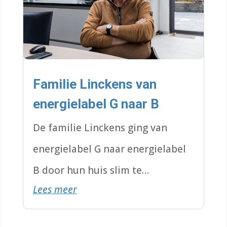
Familie Linckens van
energielabel G naar B
De familie Linckens ging van
energielabel G naar energielabel
B door hun huis slim te
Lees meer
verduurzamen. Dat betaalt zich
dus meteen terug.