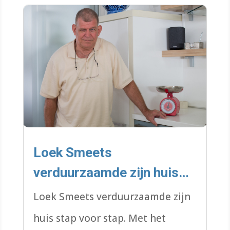
isoleren van de kruipruimte. Met
advies van de WoonWijzerWinkel
Limburg besloot hij ook met deze
maatregel aan de slag te gaan.
Loek Smeets
verduurzaamde zijn huis
stap voor stap.
Loek Smeets verduurzaamde zijn
huis stap voor stap. Met het