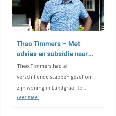
Theo Timmers – Met
advies en subsidie naar
een goed geïsoleerd en
Theo Timmers had al
comfortabel huis
verschillende stappen gezet om
zijn woning in Landgraaf te
Lees meer
verduurzamen. Eén onderdeel
stond echter nog open: het