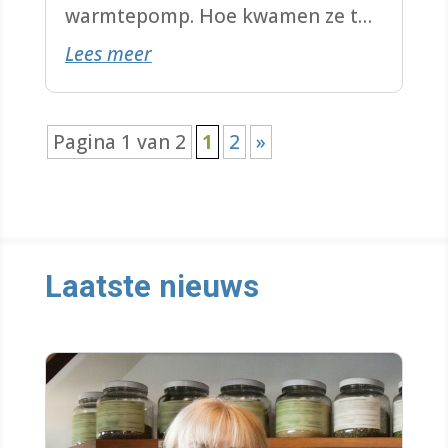
warmtepomp. Hoe kwamen ze tot
Lees meer
dat besluit?
Pagina 1 van 2
1
2
»
Laatste nieuws