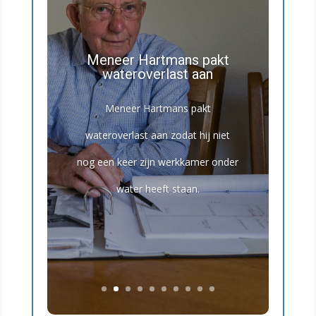
Meneer Hartmans pakt
wateroverlast aan
Meneer Hartmans pakt
De familie Linckens ging van
wateroverlast aan zodat hij niet
energielabel G naar energielabel B
nog een keer zijn werkkamer onder
door hun huis slim te
water heeft staan.
verduurzamen. Dat betaalt zich dus
meteen terug.