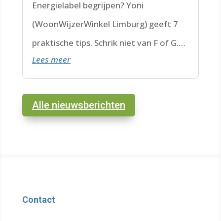
Energielabel begrijpen? Yoni
(WoonWijzerWinkel Limburg) geeft 7
praktische tips. Schrik niet van F of G.
Lees meer
Check de datum. Lees hier verder.
Alle nieuwsberichten
Contact