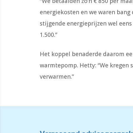
“We betaalden zo’n € 850 per ma
energiekosten en we waren bang 
stijgende energieprijzen wel een
1.500.”
Het koppel benaderde daarom een
warmtepomp. Hetty: “We kregen st
verwarmen.”