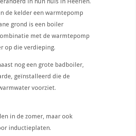
veranderd in hun huis in Heerlen.
 in de kelder een warmtepomp
ane grond is een boiler
n combinatie met de warmtepomp
 op die verdieping.
naast nog een grote badboiler,
rde, geïnstalleerd die de
armwater voorziet.
elen in de zomer, maar ook
or inductieplaten.