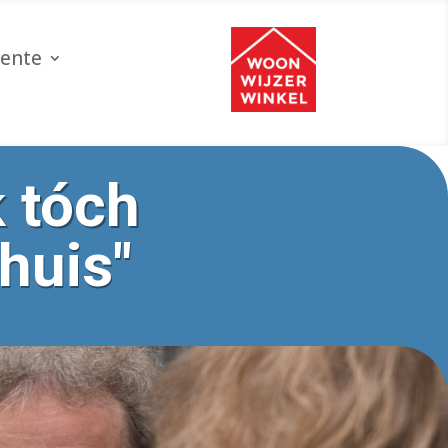
ente
 tóch
huis"