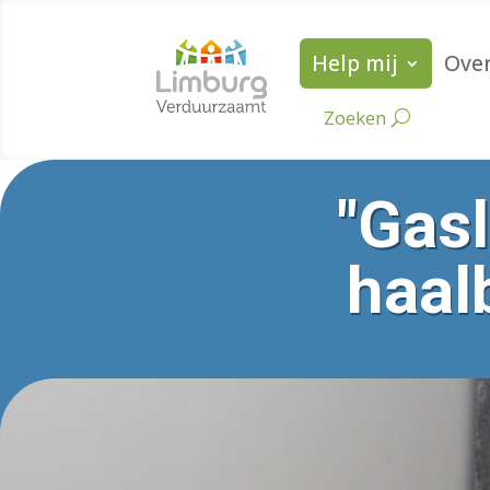
Help mij
Over
"Gas
haal