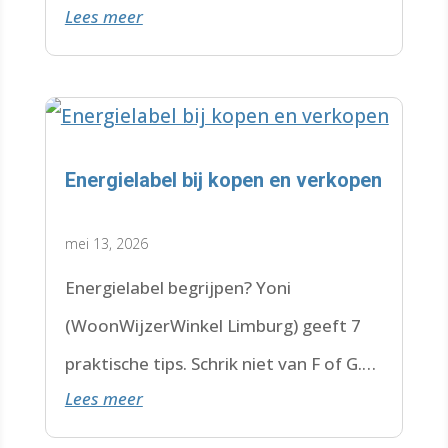
Lees meer
krijgen met een wachtlijst.
Energielabel bij kopen en verkopen
mei 13, 2026
Energielabel begrijpen? Yoni
(WoonWijzerWinkel Limburg) geeft 7
praktische tips. Schrik niet van F of G.
Lees meer
Check de datum. Lees hier verder.