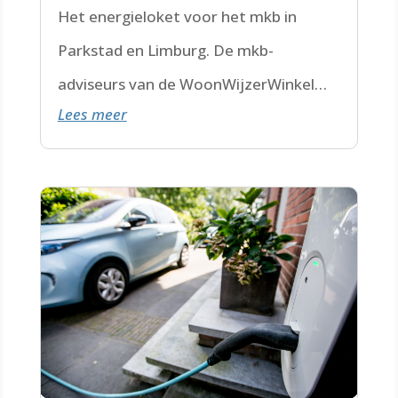
Het energieloket voor het mkb in
Parkstad en Limburg. De mkb-
adviseurs van de WoonWijzerWinkel
Lees meer
Limburg staan voor je klaar.