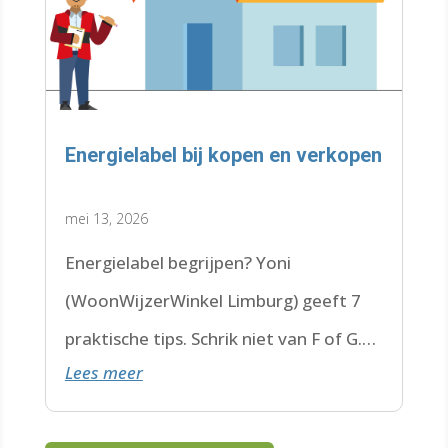
Energielabel bij kopen en verkopen
mei 13, 2026
Energielabel begrijpen? Yoni
(WoonWijzerWinkel Limburg) geeft 7
praktische tips. Schrik niet van F of G.
Lees meer
Check de datum. Lees hier verder.