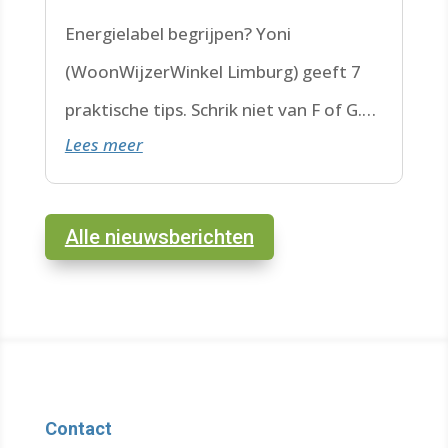
Energielabel begrijpen? Yoni
(WoonWijzerWinkel Limburg) geeft 7
praktische tips. Schrik niet van F of G.
Lees meer
Check de datum. Lees hier verder.
Alle nieuwsberichten
Contact