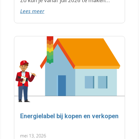
Zo kun je vanaf juli 2026 te maken
Lees meer
krijgen met een wachtlijst.
Energielabel bij kopen en verkopen
mei 13, 2026