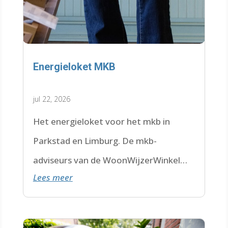
Energieloket MKB
jul 22, 2026
Het energieloket voor het mkb in
Parkstad en Limburg. De mkb-
adviseurs van de WoonWijzerWinkel
Lees meer
Limburg staan voor je klaar.