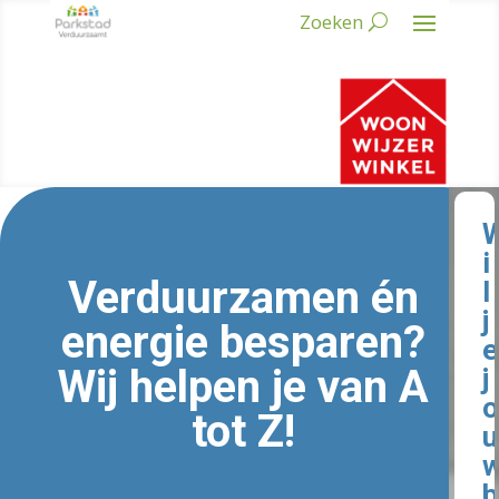
i
Verduurzamen én
l
j
energie besparen?
e
Wij helpen je van A
j
o
tot Z!
u
b