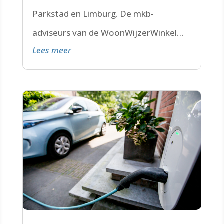
Parkstad en Limburg. De mkb-
adviseurs van de WoonWijzerWinkel
Lees meer
Limburg staan voor je klaar.