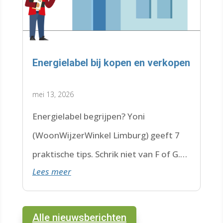
Energielabel bij kopen en verkopen
mei 13, 2026
Energielabel begrijpen? Yoni
(WoonWijzerWinkel Limburg) geeft 7
praktische tips. Schrik niet van F of G.
Lees meer
Check de datum. Lees hier verder.
Alle nieuwsberichten