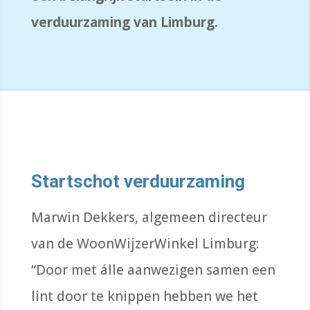
verduurzaming van Limburg.
Startschot verduurzaming
M
a
rwin
Dekkers, algemeen directeur
van de
WoonWijzerWinkel
Limburg:
“
Door met
á
lle
aanwezigen
samen een
lint door te knippen hebben we het