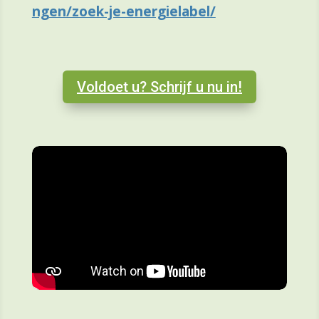
ngen/zoek-je-energielabel/
Voldoet u? Schrijf u nu in!