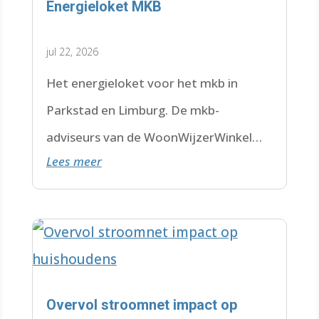
Energieloket MKB
jul 22, 2026
Het energieloket voor het mkb in
Parkstad en Limburg. De mkb-
adviseurs van de WoonWijzerWinkel
Lees meer
Limburg staan voor je klaar.
Overvol stroomnet impact op