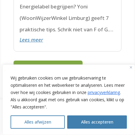
Energielabel begrijpen? Yoni
(WoonWijzerWinkel Limburg) geeft 7
praktische tips. Schrik niet van F of G.
Lees meer
Check de datum. Lees hier verder.
Alle nieuwsberichten
Wij gebruiken cookies om uw gebruikservaring te
optimaliseren en het webverkeer te analyseren. Lees meer
over hoe wij cookies gebruiken in onze
privacyverklaring
.
Als u akkoord gaat met ons gebruik van cookies, klikt u op
"Alles accepteren".
Alles afwijzen
Alles accepteren
Contact
Open