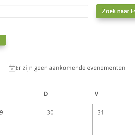
Zoek naar 
6
Er zijn geen aankomende evenementen.
Bericht
woensdag
D
donderdag
V
vrijdag
0
0
9
30
31
venementen,
evenementen,
evenementen