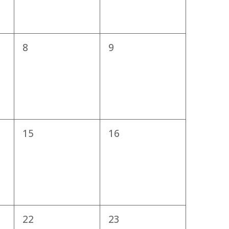
0
0
8
9
,
evenementen,
evenementen,
0
0
15
16
,
evenementen,
evenementen,
0
0
22
23