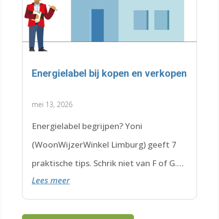
Energielabel bij kopen en verkopen
mei 13, 2026
Energielabel begrijpen? Yoni
(WoonWijzerWinkel Limburg) geeft 7
praktische tips. Schrik niet van F of G.
Lees meer
Check de datum. Lees hier verder.