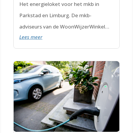
Het energieloket voor het mkb in
Parkstad en Limburg. De mkb-
adviseurs van de WoonWijzerWinkel
Lees meer
Limburg staan voor je klaar.