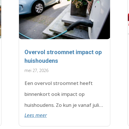
Overvol stroomnet impact op
huishoudens
mei 27, 2026
Een overvol stroomnet heeft
binnenkort ook impact op
huishoudens. Zo kun je vanaf juli
Lees meer
2026 te maken krijgen met een
wachtlijst.