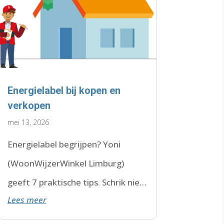
Energielabel bij kopen en
verkopen
mei 13, 2026
Energielabel begrijpen? Yoni
(WoonWijzerWinkel Limburg)
geeft 7 praktische tips. Schrik niet
Lees meer
van F of G. Check de datum. Lees
hier verder.