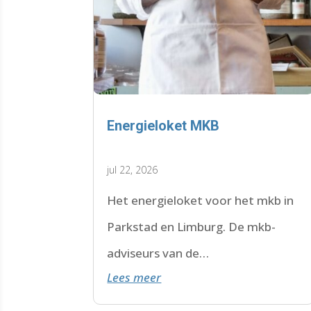
Energieloket MKB
jul 22, 2026
Het energieloket voor het mkb in
Parkstad en Limburg. De mkb-
adviseurs van de
Lees meer
WoonWijzerWinkel Limburg staan
voor je klaar.