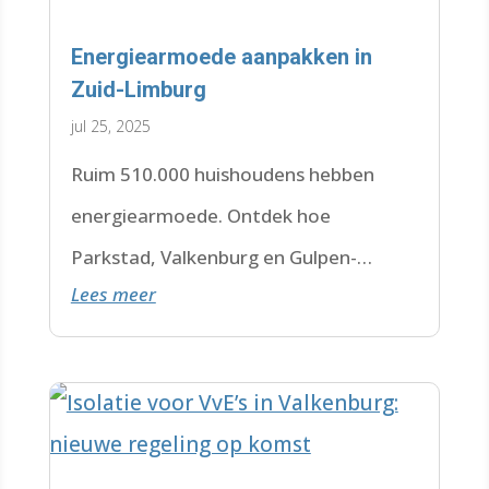
Energiearmoede aanpakken in
Zuid-Limburg
jul 25, 2025
Ruim 510.000 huishoudens hebben
energiearmoede. Ontdek hoe
Parkstad, Valkenburg en Gulpen-
Lees meer
Wittem met isolatieprojecten én
subsidies bewoners helpen besparen.