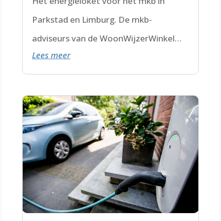
Het energieloket voor het mkb in
Parkstad en Limburg. De mkb-
adviseurs van de WoonWijzerWinkel
Lees meer
Limburg staan voor je klaar.