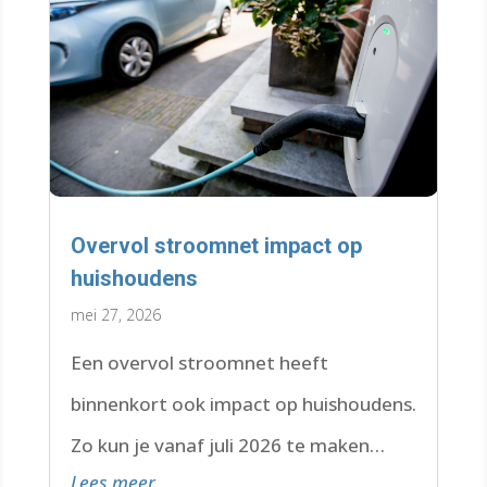
Overvol stroomnet impact op
huishoudens
mei 27, 2026
Een overvol stroomnet heeft
binnenkort ook impact op huishoudens.
Zo kun je vanaf juli 2026 te maken
Lees meer
krijgen met een wachtlijst.