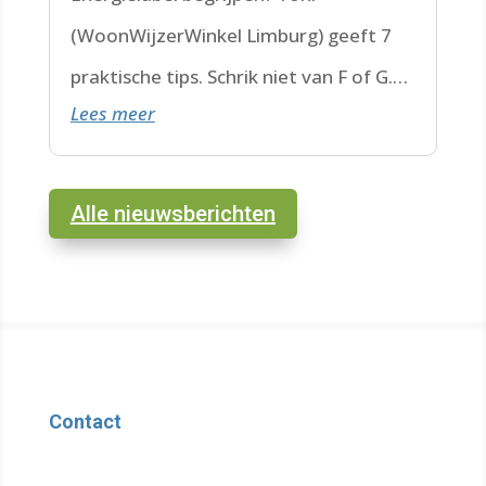
(WoonWijzerWinkel Limburg) geeft 7
praktische tips. Schrik niet van F of G.
Lees meer
Check de datum. Lees hier verder.
Alle nieuwsberichten
Contact