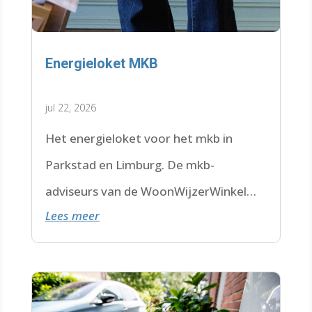
Energieloket MKB
jul 22, 2026
Het energieloket voor het mkb in
Parkstad en Limburg. De mkb-
adviseurs van de WoonWijzerWinkel
Lees meer
Limburg staan voor je klaar.