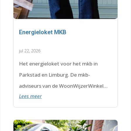
Energieloket MKB
jul 22, 2026
Het energieloket voor het mkb in
Parkstad en Limburg. De mkb-
adviseurs van de WoonWijzerWinkel
Lees meer
Limburg staan voor je klaar.