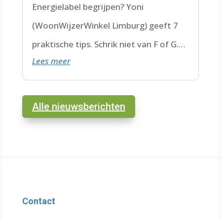
Energielabel begrijpen? Yoni
(WoonWijzerWinkel Limburg) geeft 7
praktische tips. Schrik niet van F of G.
Lees meer
Check de datum. Lees hier verder.
Alle nieuwsberichten
Contact