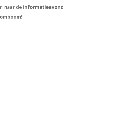
m
naar de
informatieavond
oomboom!