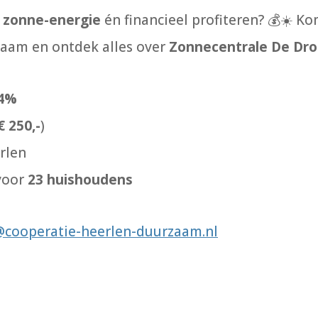
 zonne-energie
én financieel profiteren?
💰☀️
Ko
aam en ontdek alles over
Zonnecentrale De Dr
 4%
€ 250,-
)
rlen
voor
23 huishoudens
cooperatie-heerlen-duurzaam.nl