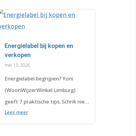
Energielabel bij kopen en
verkopen
mei 13, 2026
Energielabel begrijpen? Yoni
(WoonWijzerWinkel Limburg)
geeft 7 praktische tips. Schrik niet
Lees meer
van F of G. Check de datum. Lees
hier verder.