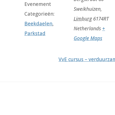
Evenement
Sweikhuizen
,
Categorieën:
Limburg
6174RT
Beekdaelen
,
Netherlands
+
Parkstad
Google Maps
VvE cursus – verduurzam