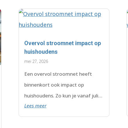
Overvol stroomnet impact op
huishoudens
mei 27, 2026
Een overvol stroomnet heeft
binnenkort ook impact op
huishoudens. Zo kun je vanaf juli
Lees meer
2026 te maken krijgen met een
wachtlijst.