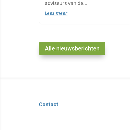
adviseurs van de
Lees meer
WoonWijzerWinkel Limburg staan
voor je klaar.
Alle nieuwsberichten
Contact