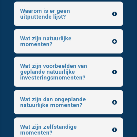
Waarom is er geen
uitputtende lijst?
Wat zijn natuurlijke
momenten?
Wat zijn voorbeelden van
geplande natuurlijke
investeringsmomenten?
Wat zijn dan ongeplande
natuurlijke momenten?
Wat zijn zelfstandige
momenten?