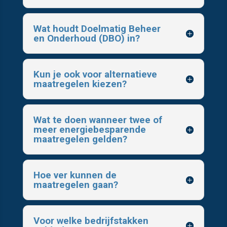
Wat houdt Doelmatig Beheer
en Onderhoud (DBO) in?
Kun je ook voor alternatieve
maatregelen kiezen?
Wat te doen wanneer twee of
meer energiebesparende
maatregelen gelden?
Hoe ver kunnen de
maatregelen gaan?
Voor welke bedrijfstakken