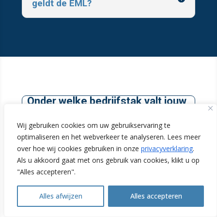
geldt de EML?
Onder welke bedrijfstak valt jouw
inrichting?
Wij gebruiken cookies om uw gebruikservaring te
Erkende maatregelenlijsten voor
optimaliseren en het webverkeer te analyseren. Lees meer
over hoe wij cookies gebruiken in onze
privacyverklaring
.
energiebesparing (EML) zijn
Als u akkoord gaat met ons gebruik van cookies, klikt u op
bedoeld om het voor je bedrijf of
"Alles accepteren".
instelling eenvoudiger te maken. De
Alles afwijzen
Alles accepteren
energiemaatregelen zijn
Open