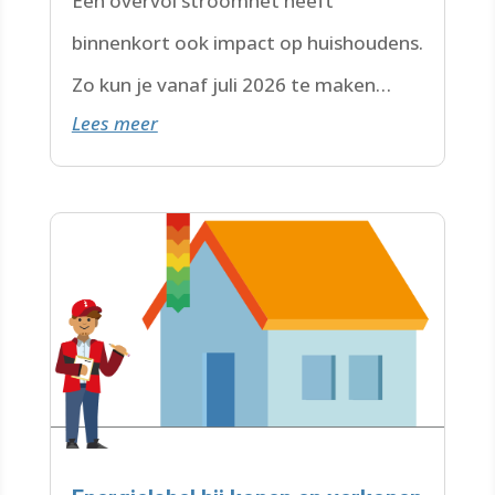
Een overvol stroomnet heeft
binnenkort ook impact op huishoudens.
Zo kun je vanaf juli 2026 te maken
Lees meer
krijgen met een wachtlijst.