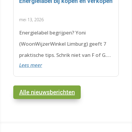
Energielabel bij kopen en verkopen
mei 13, 2026
Energielabel begrijpen? Yoni
(WoonWijzerWinkel Limburg) geeft 7
praktische tips. Schrik niet van F of G.
Lees meer
Check de datum. Lees hier verder.
Alle nieuwsberichten