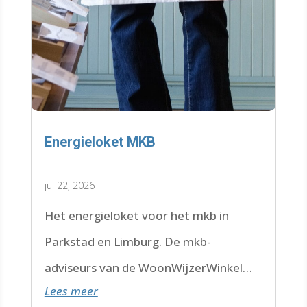
Energieloket MKB
jul 22, 2026
Het energieloket voor het mkb in
Parkstad en Limburg. De mkb-
adviseurs van de WoonWijzerWinkel
Lees meer
Limburg staan voor je klaar.