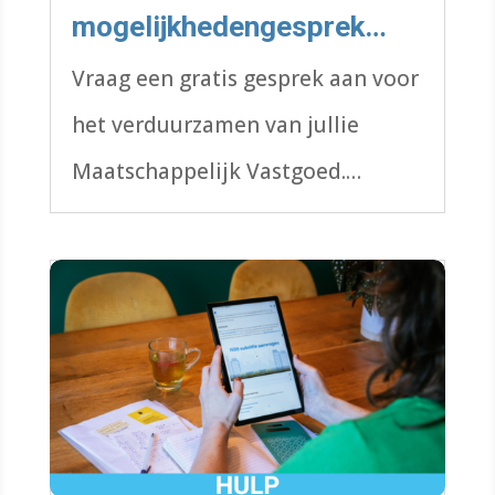
mogelijkhedengesprek
Maatschappelijk Vastgoed
Vraag een gratis gesprek aan voor
het verduurzamen van jullie
Maatschappelijk Vastgoed.
Ontdek de mogelijkheden met
een EnergieBespaarPlan!