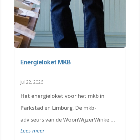
Energieloket MKB
jul 22, 2026
Het energieloket voor het mkb in
Parkstad en Limburg. De mkb-
adviseurs van de WoonWijzerWinkel
Lees meer
Limburg staan voor je klaar.