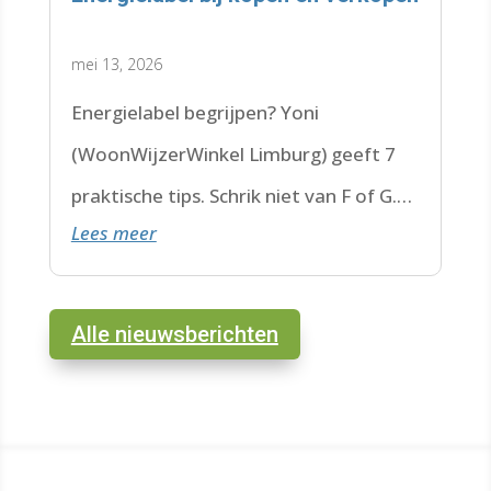
mei 13, 2026
Energielabel begrijpen? Yoni
(WoonWijzerWinkel Limburg) geeft 7
praktische tips. Schrik niet van F of G.
Lees meer
Check de datum. Lees hier verder.
Alle nieuwsberichten