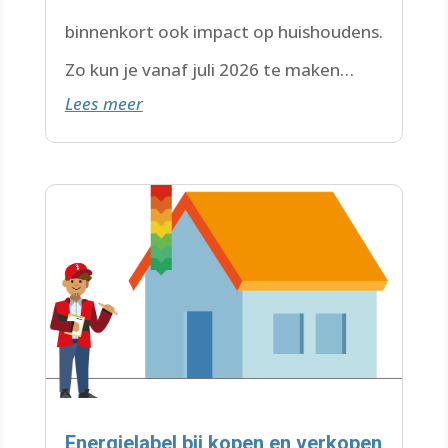
binnenkort ook impact op huishoudens.
Zo kun je vanaf juli 2026 te maken
Lees meer
krijgen met een wachtlijst.
Energielabel bij kopen en verkopen