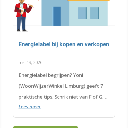
Energielabel bij kopen en verkopen
mei 13, 2026
Energielabel begrijpen? Yoni
(WoonWijzerWinkel Limburg) geeft 7
praktische tips. Schrik niet van F of G.
Lees meer
Check de datum. Lees hier verder.