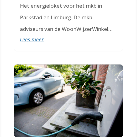
Het energieloket voor het mkb in
Parkstad en Limburg. De mkb-
adviseurs van de WoonWijzerWinkel
Lees meer
Limburg staan voor je klaar.