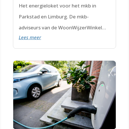
Het energieloket voor het mkb in
Parkstad en Limburg. De mkb-
adviseurs van de WoonWijzerWinkel
Lees meer
Limburg staan voor je klaar.