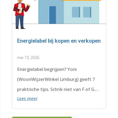
Energielabel bij kopen en verkopen
mei 13, 2026
Energielabel begrijpen? Yoni
(WoonWijzerWinkel Limburg) geeft 7
praktische tips. Schrik niet van F of G.
Lees meer
Check de datum. Lees hier verder.