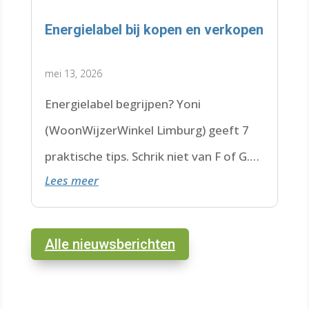
Energielabel bij kopen en verkopen
mei 13, 2026
Energielabel begrijpen? Yoni
(WoonWijzerWinkel Limburg) geeft 7
praktische tips. Schrik niet van F of G.
Lees meer
Check de datum. Lees hier verder.
Alle nieuwsberichten