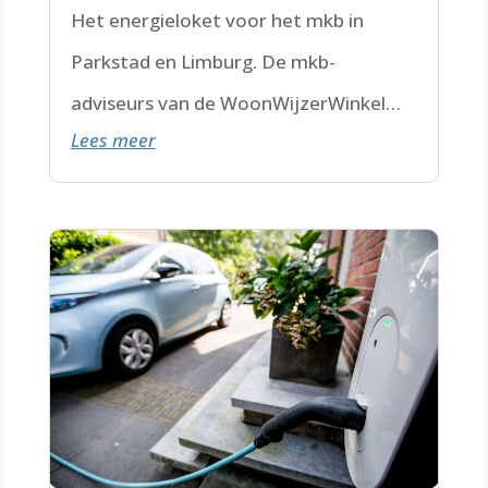
Het energieloket voor het mkb in
Parkstad en Limburg. De mkb-
adviseurs van de WoonWijzerWinkel
Lees meer
Limburg staan voor je klaar.