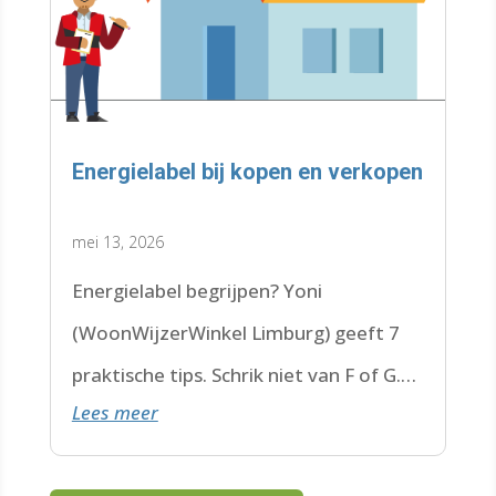
Energielabel bij kopen en verkopen
mei 13, 2026
Energielabel begrijpen? Yoni
(WoonWijzerWinkel Limburg) geeft 7
praktische tips. Schrik niet van F of G.
Lees meer
Check de datum. Lees hier verder.