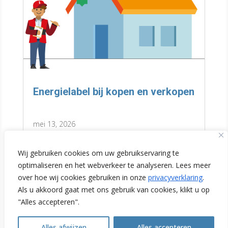
Energielabel bij kopen en verkopen
mei 13, 2026
Energielabel begrijpen? Yoni
Wij gebruiken cookies om uw gebruikservaring te
(WoonWijzerWinkel Limburg) geeft 7
optimaliseren en het webverkeer te analyseren. Lees meer
over hoe wij cookies gebruiken in onze
privacyverklaring
.
praktische tips. Schrik niet van F of G.
Als u akkoord gaat met ons gebruik van cookies, klikt u op
Lees meer
"Alles accepteren".
Check de datum. Lees hier verder.
Alles afwijzen
Alles accepteren