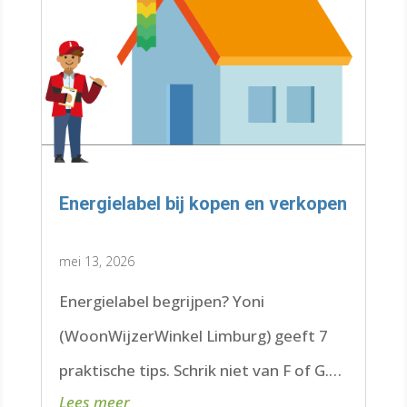
Energielabel bij kopen en verkopen
mei 13, 2026
Energielabel begrijpen? Yoni
(WoonWijzerWinkel Limburg) geeft 7
praktische tips. Schrik niet van F of G.
Lees meer
Check de datum. Lees hier verder.