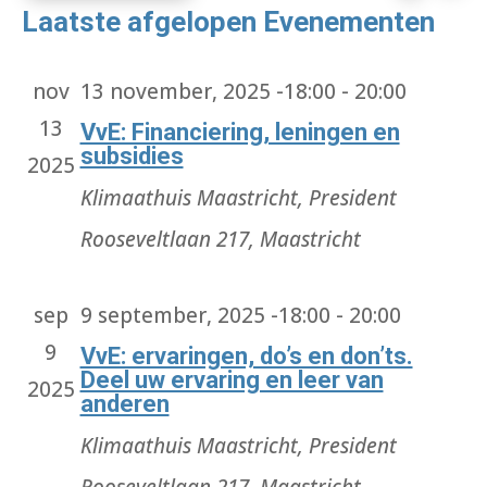
Selecteer
nav
Laatste afgelopen Evenementen
en
weerge
een
navigat
nov
13 november, 2025 -18:00
-
20:00
datum.
13
VvE: Financiering, leningen en
subsidies
2025
Klimaathuis Maastricht,
President
Rooseveltlaan 217, Maastricht
sep
9 september, 2025 -18:00
-
20:00
9
VvE: ervaringen, do’s en don’ts.
Deel uw ervaring en leer van
2025
anderen
Klimaathuis Maastricht,
President
Rooseveltlaan 217, Maastricht