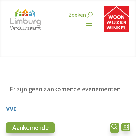
Er zijn geen aankomende evenementen.
VVE
Evenem
Ev
Aankomende
Lijst
we
Zoeken
Zoeken