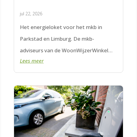
jul 22, 2026
Het energieloket voor het mkb in
Parkstad en Limburg. De mkb-
adviseurs van de WoonWijzerWinkel
Lees meer
Limburg staan voor je klaar.