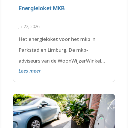
Energieloket MKB
jul 22, 2026
Het energieloket voor het mkb in
Parkstad en Limburg. De mkb-
adviseurs van de WoonWijzerWinkel
Lees meer
Limburg staan voor je klaar.