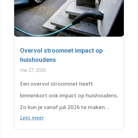
Overvol stroomnet impact op
huishoudens
mei 27, 2026
Een overvol stroomnet heeft
binnenkort ook impact op huishoudens.
Zo kun je vanaf juli 2026 te maken
Lees meer
krijgen met een wachtlijst.