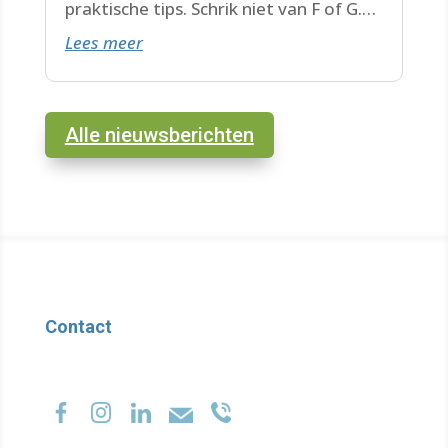
praktische tips. Schrik niet van F of G.
Lees meer
Check de datum. Lees hier verder.
Alle nieuwsberichten
Contact