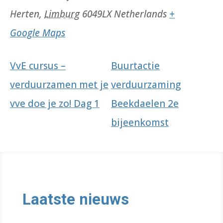
Herten
,
Limburg
6049LX
Netherlands
+
Google Maps
VvE cursus –
Buurtactie
verduurzamen met je
verduurzaming
vve doe je zo! Dag 1
Beekdaelen 2e
bijeenkomst
Laatste nieuws