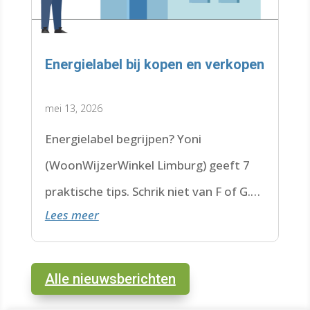
Energielabel bij kopen en verkopen
mei 13, 2026
Energielabel begrijpen? Yoni
(WoonWijzerWinkel Limburg) geeft 7
praktische tips. Schrik niet van F of G.
Lees meer
Check de datum. Lees hier verder.
Alle nieuwsberichten