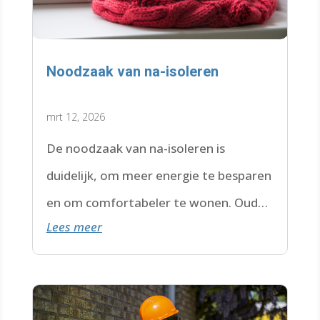
Noodzaak van na-isoleren
mrt 12, 2026
De noodzaak van na-isoleren is
duidelijk, om meer energie te besparen
en om comfortabeler te wonen. Oude
Lees meer
isolatie voldoet vaak niet meer. Maar
waarom eigenlijk niet?