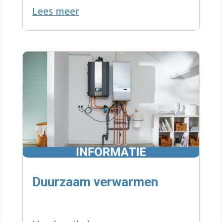
Lees meer
Want ook jij kan impact maken!
Duurzaam verwarmen