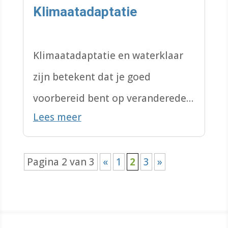
Klimaatadaptatie
Klimaatadaptatie en waterklaar
zijn betekent dat je goed
voorbereid bent op veranderede
Lees meer
omstandigheden door een ander
klimaat.
Pagina 2 van 3
«
1
2
3
»