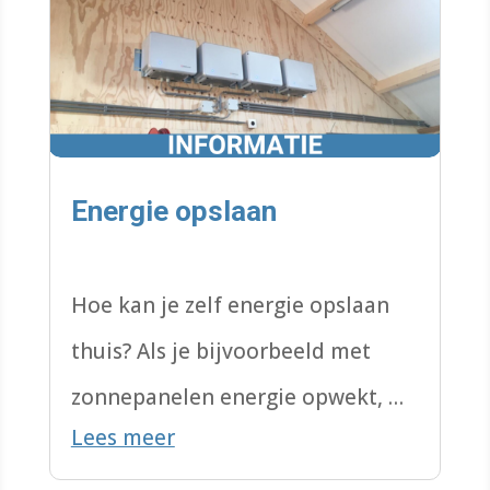
Energie opslaan
Hoe kan je zelf energie opslaan
thuis? Als je bijvoorbeeld met
zonnepanelen energie opwekt, wil
Lees meer
je die ook graag kunnen opslaan.
Maar hoe?