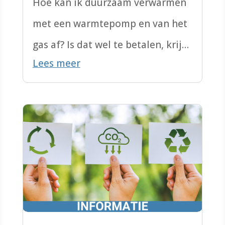
Hoe kan ik duurzaam verwarmen
met een warmtepomp en van het
gas af? Is dat wel te betalen, krijg
Lees meer
je je woning daar wel warm
genoeg mee?