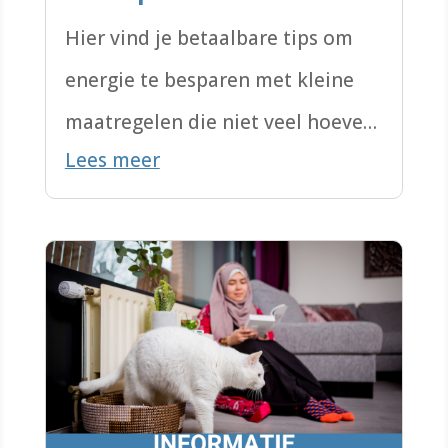
Hier vind je betaalbare tips om
energie te besparen met kleine
maatregelen die niet veel hoeven
Lees meer
te kosten. Interessant én
haalbaar!