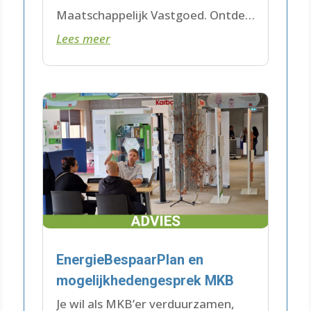
Maatschappelijk Vastgoed. Ontdek
Lees meer
de mogelijkheden met een
EnergieBespaarPlan!
EnergieBespaarPlan en
mogelijkhedengesprek MKB
Je wil als MKB’er verduurzamen,